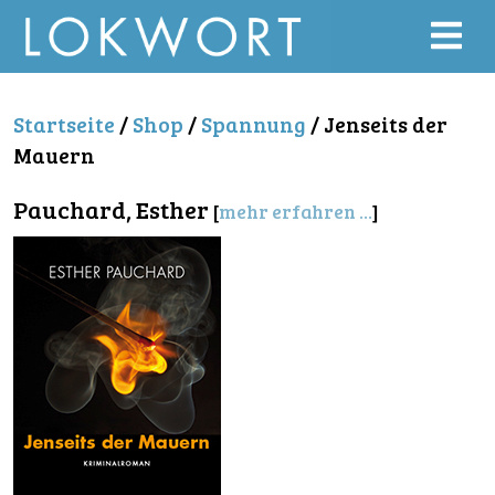
Startseite
/
Shop
/
Spannung
/ Jenseits der
Mauern
Pauchard, Esther
[
mehr erfahren ...
]