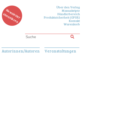
Über den Verlag
N
e
w
s
le
tte
r
b
o
n
n
ie
r
e
Manuskripte
a
n
Händlerbereich
Produktsicherheit (GPSR)
Kontakt
Warenkorb
Autorinnen/Autoren
Veranstaltungen