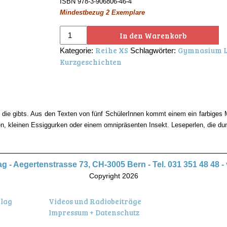
ISBN 978-3-906806-46-4
Mindestbezug 2 Exemplare
November
In den Warenkorb
Menge
Reihe XS
Gymnasium L
Kategorie:
Schlagwörter:
Kurzgeschichten
die gibts. Aus den Texten von fünf SchülerInnen kommt einem ein farbige
n, kleinen Essiggurken oder einem omnipräsenten Insekt. Leseperlen, die dun
 - Aegertenstrasse 73, CH-3005 Bern - Tel. 031 351 48 48 -
Copyright 2026
rlag
Videos und Radiobeiträge
Impressum + Datenschutz